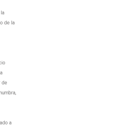
 la
o de la
cio
ra
r de
enumbra,
nado a