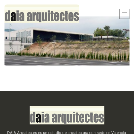
DAIA Arquitectes es un estudio de arquitectura con sede en Valencia,